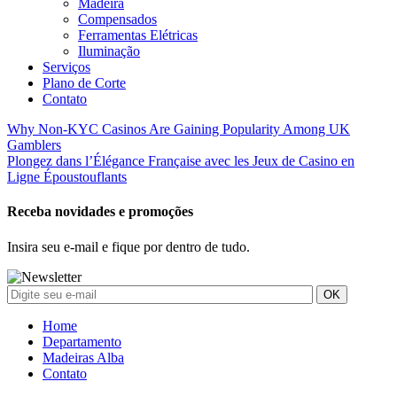
Madeira
Compensados
Ferramentas Elétricas
Iluminação
Serviços
Plano de Corte
Contato
Navegação
Why Non-KYC Casinos Are Gaining Popularity Among UK
Gamblers
de
Plongez dans l’Élégance Française avec les Jeux de Casino en
Post
Ligne Époustouflants
Receba novidades e promoções
Insira seu e-mail e fique por dentro de tudo.
Home
Departamento
Madeiras Alba
Contato