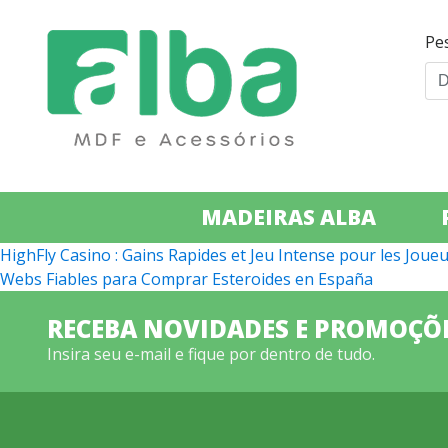
Pe
MADEIRAS ALBA
Navegação
HighFly Casino : Gains Rapides et Jeu Intense pour les Jou
Webs Fiables para Comprar Esteroides en España
de
Post
RECEBA NOVIDADES E PROMOÇÕ
Insira seu e-mail e fique por dentro de tudo.