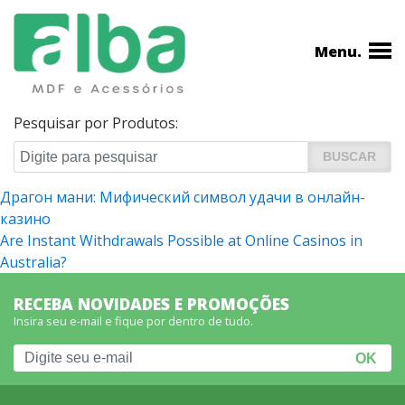
Menu.
Pesquisar por Produtos:
Navegação
Драгон мани: Мифический символ удачи в онлайн-
казино
de
Are Instant Withdrawals Possible at Online Casinos in
Post
Australia?
RECEBA NOVIDADES E PROMOÇÕES
Insira seu e-mail e fique por dentro de tudo.