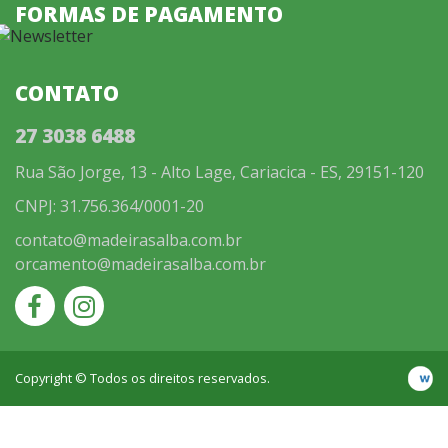
FORMAS DE PAGAMENTO
CONTATO
27 3038 6488
Rua São Jorge, 13 - Alto Lage, Cariacica - ES, 29151-120
CNPJ: 31.756.364/0001-20
contato@madeirasalba.com.br
orcamento@madeirasalba.com.br
Copyright © Todos os direitos reservados.