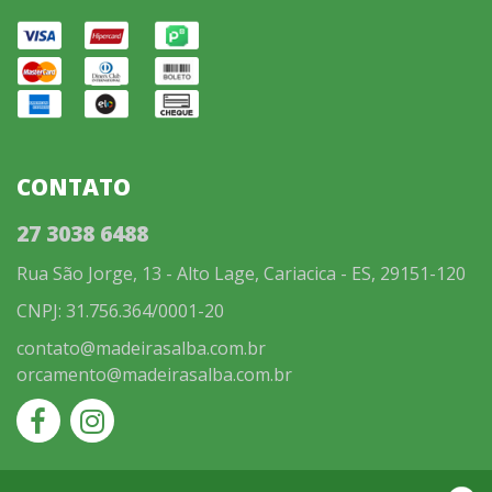
CONTATO
27 3038 6488
Rua São Jorge, 13 - Alto Lage, Cariacica - ES, 29151-120
CNPJ: 31.756.364/0001-20
contato@madeirasalba.com.br
orcamento@madeirasalba.com.br