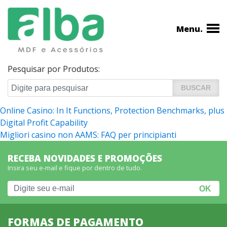
Menu.
Pesquisar por Produtos:
Navegação
Online Casino: In It Functions, Protection Benchmarks, plus
Digital Profit Capability
de
Migliori casino non AAMS: FAQ per principianti
Post
RECEBA NOVIDADES E PROMOÇÕES
Insira seu e-mail e fique por dentro de tudo.
FORMAS DE PAGAMENTO