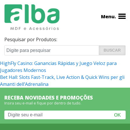
Menu.
Pesquisar por Produtos:
Navegação
HighFly Casino: Ganancias Rápidas y Juego Veloz para
Jugadores Modernos
de
Bet Hall: Slots Fast‑Track, Live Action & Quick Wins per gli
Post
Amanti dell’Adrenalina
RECEBA NOVIDADES E PROMOÇÕES
Insira seu e-mail e fique por dentro de tudo.