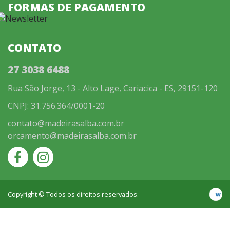
FORMAS DE PAGAMENTO
CONTATO
27 3038 6488
Rua São Jorge, 13 - Alto Lage, Cariacica - ES, 29151-120
CNPJ: 31.756.364/0001-20
contato@madeirasalba.com.br
orcamento@madeirasalba.com.br
Copyright © Todos os direitos reservados.