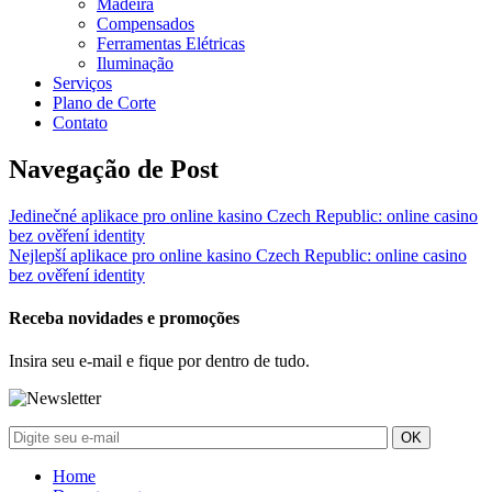
Madeira
Compensados
Ferramentas Elétricas
Iluminação
Serviços
Plano de Corte
Contato
Navegação de Post
Jedinečné aplikace pro online kasino Czech Republic: online casino
bez ověření identity
Nejlepší aplikace pro online kasino Czech Republic: online casino
bez ověření identity
Receba novidades e promoções
Insira seu e-mail e fique por dentro de tudo.
Home