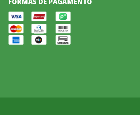
FORMAS DE PAGAMENTO