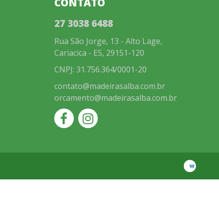
CONTATO
27 3038 6488
Rua São Jorge, 13 - Alto Lage,
Cariacica - ES, 29151-120
CNPJ: 31.756.364/0001-20
contato@madeirasalba.com.br
orcamento@madeirasalba.com.br