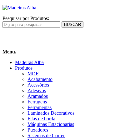
Pesquisar por Produtos:
Carrinho
de compras
Menu.
Madeiras Alba
Produtos
MDF
Acabamento
Acessórios
Adesivos
Aramados
Ferragens
Ferramentas
Laminados Decorativos
Fitas de borda
Máquinas Estacionarias
Puxadores
Sistemas de Correr