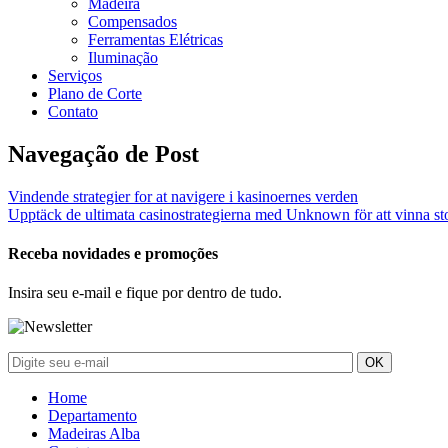
Madeira
Compensados
Ferramentas Elétricas
Iluminação
Serviços
Plano de Corte
Contato
Navegação de Post
Vindende strategier for at navigere i kasinoernes verden
Upptäck de ultimata casinostrategierna med Unknown för att vinna st
Receba novidades e promoções
Insira seu e-mail e fique por dentro de tudo.
Home
Departamento
Madeiras Alba