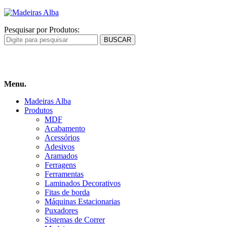
Pesquisar por Produtos:
Carrinho
de compras
Menu.
Madeiras Alba
Produtos
MDF
Acabamento
Acessórios
Adesivos
Aramados
Ferragens
Ferramentas
Laminados Decorativos
Fitas de borda
Máquinas Estacionarias
Puxadores
Sistemas de Correr