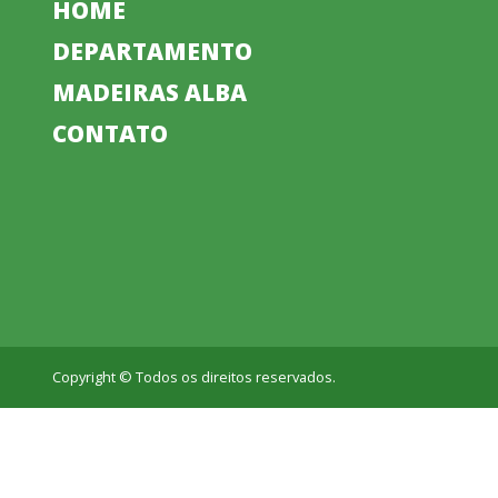
HOME
DEPARTAMENTO
MADEIRAS ALBA
CONTATO
Copyright © Todos os direitos reservados.