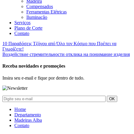
Madeira
Compensados
Ferramentas Elétricas
Iluminação
Serviços
Plano de Corte
Contato
Navegação
10 Παραδόσεις Τζόγου από Όλο τον Κόσμο που Πρέπει να
Γνωρίζετε!
de
Воздействие стремительности отклика на понимание изделия
Post
Receba novidades e promoções
Insira seu e-mail e fique por dentro de tudo.
Home
Departamento
Madeiras Alba
Contato