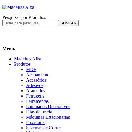
Pesquisar por Produtos:
Carrinho
de compras
Menu.
Madeiras Alba
Produtos
MDF
Acabamento
Acessórios
Adesivos
Aramados
Ferragens
Ferramentas
Laminados Decorativos
Fitas de borda
Máquinas Estacionarias
Puxadores
Sistemas de Correr