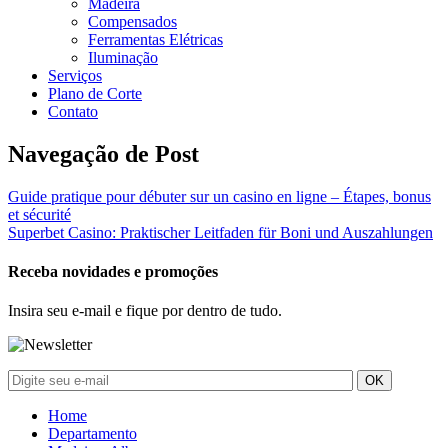
Madeira
Compensados
Ferramentas Elétricas
Iluminação
Serviços
Plano de Corte
Contato
Navegação de Post
Guide pratique pour débuter sur un casino en ligne – Étapes, bonus
et sécurité
Superbet Casino: Praktischer Leitfaden für Boni und Auszahlungen
Receba novidades e promoções
Insira seu e-mail e fique por dentro de tudo.
Home
Departamento