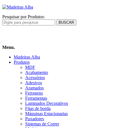
Pesquisar por Produtos:
Carrinho
de compras
Menu.
Madeiras Alba
Produtos
MDF
Acabamento
Acessórios
Adesivos
Aramados
Ferragens
Ferramentas
Laminados Decorativos
Fitas de borda
Máquinas Estacionarias
Puxadores
Sistemas de Correr