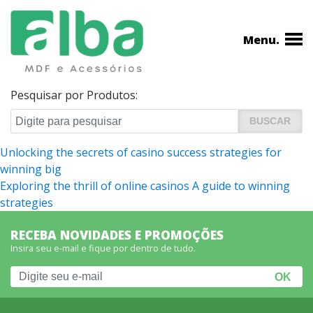
Menu.
Pesquisar por Produtos:
Navegação
Unlocking the secrets of casino success strategies for
winning big
de
Exploring the thrill of online casinos A guide to winning
Post
strategies
RECEBA NOVIDADES E PROMOÇÕES
Insira seu e-mail e fique por dentro de tudo.