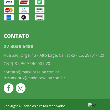
CONTATO
27 3038 6488
Rua São Jorge, 13 - Alto Lage, Cariacica - ES, 29151-120
CNPJ: 31.756.364/0001-20
contato@madeirasalba.com.br
orcamento@madeirasalba.com.br
Copyright © Todos os direitos reservados.