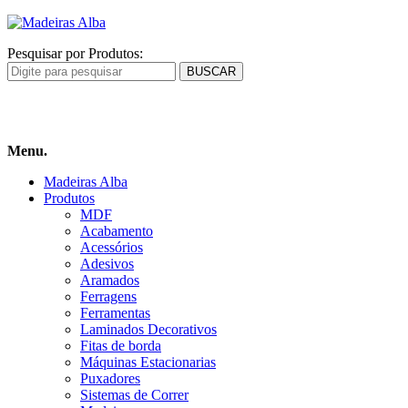
Pesquisar por Produtos:
Carrinho
de compras
Menu.
Madeiras Alba
Produtos
MDF
Acabamento
Acessórios
Adesivos
Aramados
Ferragens
Ferramentas
Laminados Decorativos
Fitas de borda
Máquinas Estacionarias
Puxadores
Sistemas de Correr