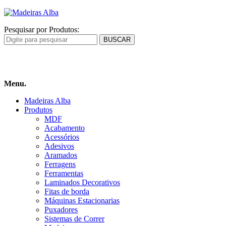
Pesquisar por Produtos:
Carrinho
de compras
Menu.
Madeiras Alba
Produtos
MDF
Acabamento
Acessórios
Adesivos
Aramados
Ferragens
Ferramentas
Laminados Decorativos
Fitas de borda
Máquinas Estacionarias
Puxadores
Sistemas de Correr