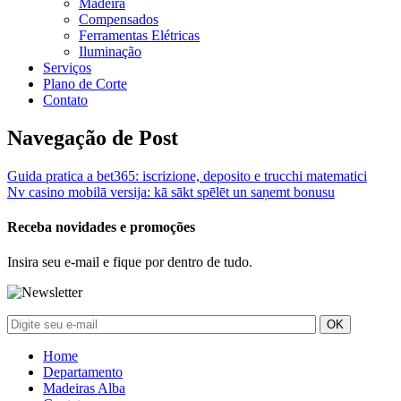
Madeira
Compensados
Ferramentas Elétricas
Iluminação
Serviços
Plano de Corte
Contato
Navegação de Post
Guida pratica a bet365: iscrizione, deposito e trucchi matematici
Nv casino mobilā versija: kā sākt spēlēt un saņemt bonusu
Receba novidades e promoções
Insira seu e-mail e fique por dentro de tudo.
Home
Departamento
Madeiras Alba