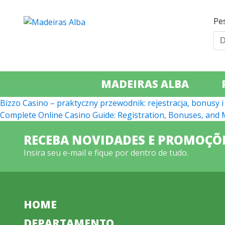
Pe
MADEIRAS ALBA
Navegação
Bizzo Casino – praktyczny przewodnik: rejestracja, bonusy 
Complete Online Casino Guide: Registration, Bonuses, and
de
Post
RECEBA NOVIDADES E PROMOÇÕ
Insira seu e-mail e fique por dentro de tudo.
HOME
DEPARTAMENTO