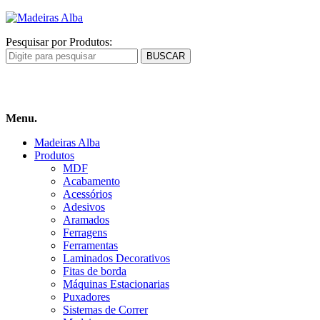
Pesquisar por Produtos:
Carrinho
de compras
Menu.
Madeiras Alba
Produtos
MDF
Acabamento
Acessórios
Adesivos
Aramados
Ferragens
Ferramentas
Laminados Decorativos
Fitas de borda
Máquinas Estacionarias
Puxadores
Sistemas de Correr