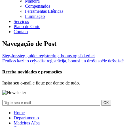
Madeira
Compensados
Ferramentas Elétricas
Iluminação
Serviços
Plano de Corte
Contato
Navegação de Post
Steg-for-steg guide: registrering, bonus og sikkerhet
Fenikss kazino ceļvedis: reģistrācija, bonusi un droša spēle tiešsaistē
Receba novidades e promoções
Insira seu e-mail e fique por dentro de tudo.
Home
Departamento
Madeiras Alba