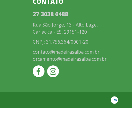
CONTATO
27 3038 6488
Rua São Jorge, 13 - Alto Lage,
Cariacica - ES, 29151-120
CNPJ: 31.756.364/0001-20
contato@madeirasalba.com.br
orcamento@madeirasalba.com.br