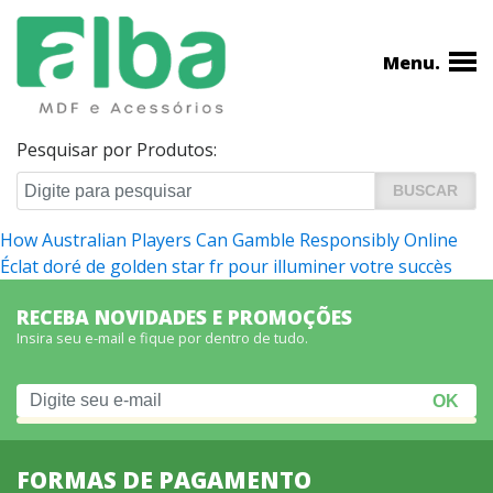
Menu.
Pesquisar por Produtos:
Navegação
How Australian Players Can Gamble Responsibly Online
Éclat doré de golden star fr pour illuminer votre succès
de
Post
RECEBA NOVIDADES E PROMOÇÕES
Insira seu e-mail e fique por dentro de tudo.
FORMAS DE PAGAMENTO