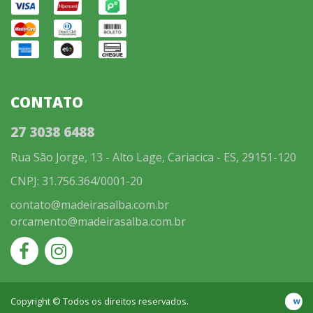
CONTATO
27 3038 6488
Rua São Jorge, 13 - Alto Lage, Cariacica - ES, 29151-120
CNPJ: 31.756.364/0001-20
contato@madeirasalba.com.br
orcamento@madeirasalba.com.br
Copyright © Todos os direitos reservados.