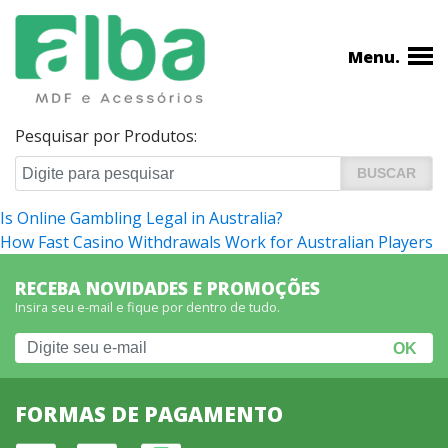
Menu.
Pesquisar por Produtos:
Navegação
Is Online Gambling Legal in Australia?
How Fast Casino Withdrawals Work for Australian Players
de
Post
RECEBA NOVIDADES E PROMOÇÕES
Insira seu e-mail e fique por dentro de tudo.
FORMAS DE PAGAMENTO