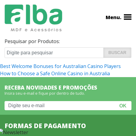
Menu.
Pesquisar por Produtos:
Navegação
Best Welcome Bonuses for Australian Casino Players
How to Choose a Safe Online Casino in Australia
de
Post
RECEBA NOVIDADES E PROMOÇÕES
Insira seu e-mail e fique por dentro de tudo.
FORMAS DE PAGAMENTO