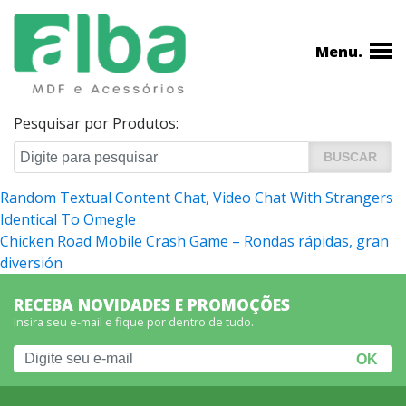
Menu.
Pesquisar por Produtos:
Navegação
Random Textual Content Chat, Video Chat With Strangers
Identical To Omegle
de
Chicken Road Mobile Crash Game – Rondas rápidas, gran
Post
diversión
RECEBA NOVIDADES E PROMOÇÕES
Insira seu e-mail e fique por dentro de tudo.