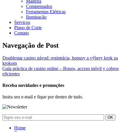
Madeira
Compensados
Ferramentas Elétricas
Iluminação
Serviços
Plano de Corte
Contato
Navegação de Post
Doublestar casino návod: registrácia, bonusy a výbery krok za
krokom
Guía práctica de casino online – Bonos, acceso móvil y cobros
eficientes
Receba novidades e promoções
Insira seu e-mail e fique por dentro de tudo.
Home