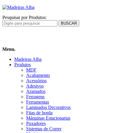
Pesquisar por Produtos:
Carrinho
de compras
Menu.
Madeiras Alba
Produtos
MDF
Acabamento
Acessórios
Adesivos
Aramados
Ferragens
Ferramentas
Laminados Decorativos
Fitas de borda
Máquinas Estacionarias
Puxadores
Sistemas de Correr