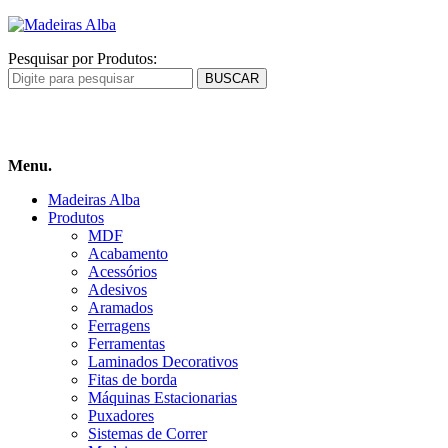
Pesquisar por Produtos:
Carrinho
de compras
Menu.
Madeiras Alba
Produtos
MDF
Acabamento
Acessórios
Adesivos
Aramados
Ferragens
Ferramentas
Laminados Decorativos
Fitas de borda
Máquinas Estacionarias
Puxadores
Sistemas de Correr