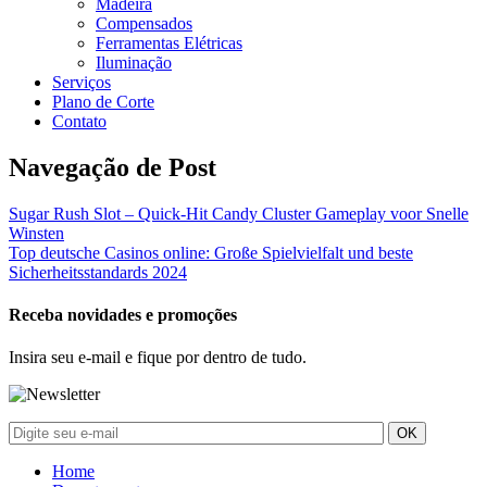
Madeira
Compensados
Ferramentas Elétricas
Iluminação
Serviços
Plano de Corte
Contato
Navegação de Post
Sugar Rush Slot – Quick‑Hit Candy Cluster Gameplay voor Snelle
Winsten
Top deutsche Casinos online: Große Spielvielfalt und beste
Sicherheitsstandards 2024
Receba novidades e promoções
Insira seu e-mail e fique por dentro de tudo.
Home