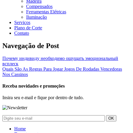
Madeira
Compensados
Ferramentas Elétricas
Iluminação
Serviços
Plano de Corte
Contato
Navegação de Post
Почему индивиду необходимо ощущать эмоциональный
всплеск
Quais São As Regras Para Jogar Jogos De Rodadas Vencedoras
Nos Cassinos
Receba novidades e promoções
Insira seu e-mail e fique por dentro de tudo.
Home