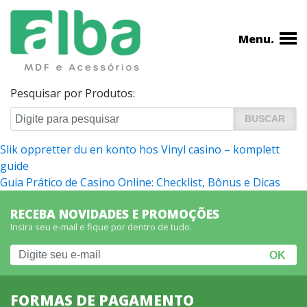
Menu.
Pesquisar por Produtos:
Navegação
Slik oppretter du en konto hos Vinyl casino – komplett
guide
de
Guia Prático de Casino Online: Checklist, Bônus e Dicas
Post
RECEBA NOVIDADES E PROMOÇÕES
Insira seu e-mail e fique por dentro de tudo.
FORMAS DE PAGAMENTO