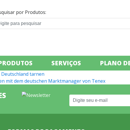
squisar por Produtos:
PRODUTOS
SERVIÇOS
PLANO DE
in Deutschland tarnen
lissen mit dem deutschen Marktmanager von Tenex
ES