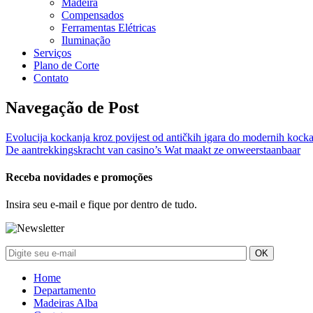
Madeira
Compensados
Ferramentas Elétricas
Iluminação
Serviços
Plano de Corte
Contato
Navegação de Post
Evolucija kockanja kroz povijest od antičkih igara do modernih kocka
De aantrekkingskracht van casino’s Wat maakt ze onweerstaanbaar
Receba novidades e promoções
Insira seu e-mail e fique por dentro de tudo.
Home
Departamento
Madeiras Alba