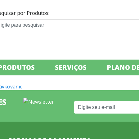
squisar por Produtos:
PRODUTOS
SERVIÇOS
PLANO DE
távkovanie
ES