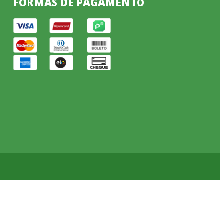
FORMAS DE PAGAMENTO