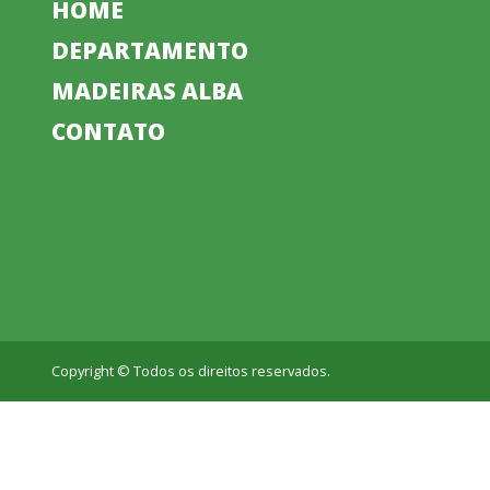
HOME
DEPARTAMENTO
MADEIRAS ALBA
CONTATO
Copyright © Todos os direitos reservados.