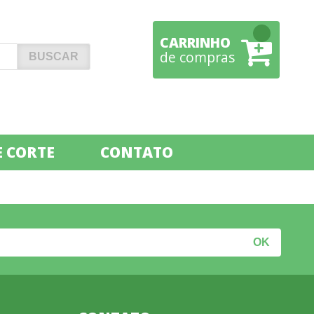
CARRINHO
de compras
 CORTE
CONTATO