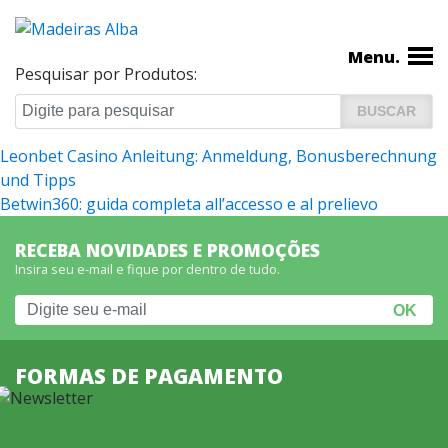
Menu.
Pesquisar por Produtos:
Navegação
Leonbet Casino Anleitung: Anmeldung, Bonusberechnung
und Tipps
de
Betwin360: guida completa all’accesso e al prelievo
Post
RECEBA NOVIDADES E PROMOÇÕES
Insira seu e-mail e fique por dentro de tudo.
FORMAS DE PAGAMENTO