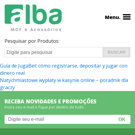
Menu.
Pesquisar por Produtos:
Navegação
Guía de JugaBet: cómo registrarse, depositar y jugar con
dinero real
de
Natychmiastowe wypłaty w kasynie online – poradnik dla
Post
graczy
RECEBA NOVIDADES E PROMOÇÕES
Insira seu e-mail e fique por dentro de tudo.