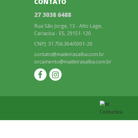
CONTATO
27 3038 6488
Rua São Jorge, 13 - Alto Lage,
Cariacica - ES, 29151-120
CNPJ: 31.756.364/0001-20
contato@madeirasalba.com.br
orcamento@madeirasalba.com.br