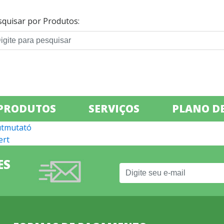
squisar por Produtos:
PRODUTOS
SERVIÇOS
PLANO DE
útmutató
ert
ES