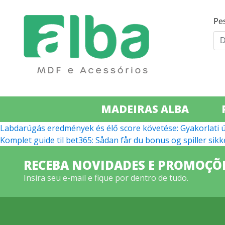
Pe
MADEIRAS ALBA
Navegação
Labdarúgás eredmények és élő score követése: Gyakorlati 
Komplet guide til bet365: Sådan får du bonus og spiller sikk
de
Post
RECEBA NOVIDADES E PROMOÇÕ
Insira seu e-mail e fique por dentro de tudo.