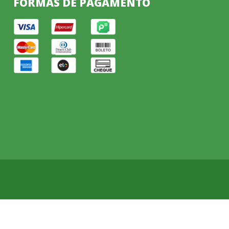
FORMAS DE PAGAMENTO