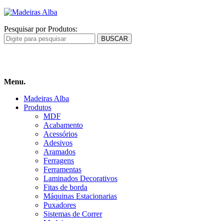
Pesquisar por Produtos:
Carrinho
de compras
Menu.
Madeiras Alba
Produtos
MDF
Acabamento
Acessórios
Adesivos
Aramados
Ferragens
Ferramentas
Laminados Decorativos
Fitas de borda
Máquinas Estacionarias
Puxadores
Sistemas de Correr