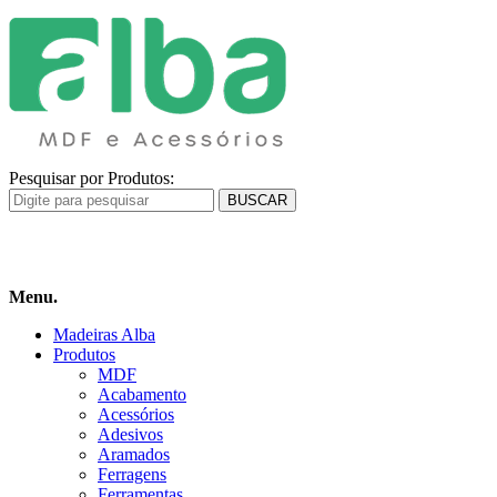
Pesquisar por Produtos:
Carrinho
de compras
Menu.
Madeiras Alba
Produtos
MDF
Acabamento
Acessórios
Adesivos
Aramados
Ferragens
Ferramentas