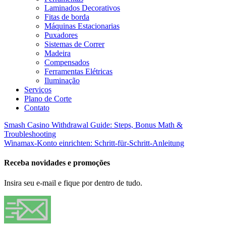
Laminados Decorativos
Fitas de borda
Máquinas Estacionarias
Puxadores
Sistemas de Correr
Madeira
Compensados
Ferramentas Elétricas
Iluminação
Serviços
Plano de Corte
Contato
Navegação
Smash Casino Withdrawal Guide: Steps, Bonus Math &
Troubleshooting
de
Winamax-Konto einrichten: Schritt-für-Schritt-Anleitung
Post
Receba novidades e promoções
Insira seu e-mail e fique por dentro de tudo.