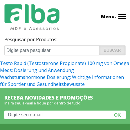
Menu.
Pesquisar por Produtos:
Navegação
Testo Rapid (Testosterone Propionate) 100 mg von Omega
Meds: Dosierung und Anwendung
de
Wachstumshormone Dosierung: Wichtige Informationen
Post
für Sportler und Gesundheitsbewusste
RECEBA NOVIDADES E PROMOÇÕES
Insira seu e-mail e fique por dentro de tudo.