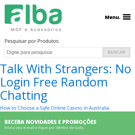
Menu.
Pesquisar por Produtos:
Talk With Strangers: No
Navegação
de
Login Free Random
Post
Chatting
How to Choose a Safe Online Casino in Australia
RECEBA NOVIDADES E PROMOÇÕES
Insira seu e-mail e fique por dentro de tudo.