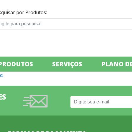
squisar por Produtos:
PRODUTOS
SERVIÇOS
PLANO DE
μα
ES