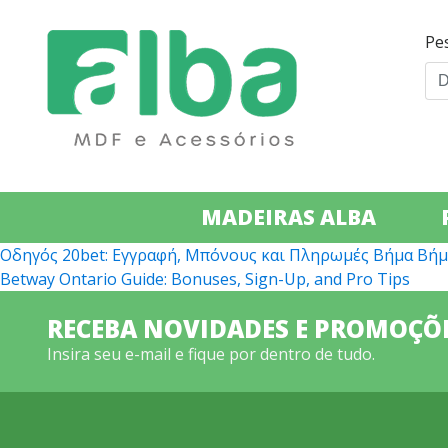
Pe
MADEIRAS ALBA
Navegação
Οδηγός 20bet: Εγγραφή, Μπόνους και Πληρωμές Βήμα Βή
Betway Ontario Guide: Bonuses, Sign-Up, and Pro Tips
de
Post
RECEBA NOVIDADES E PROMOÇÕ
Insira seu e-mail e fique por dentro de tudo.