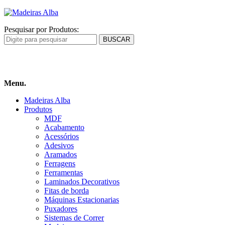
Pesquisar por Produtos:
Carrinho
de compras
Menu.
Madeiras Alba
Produtos
MDF
Acabamento
Acessórios
Adesivos
Aramados
Ferragens
Ferramentas
Laminados Decorativos
Fitas de borda
Máquinas Estacionarias
Puxadores
Sistemas de Correr