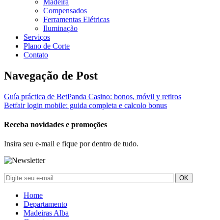
Madeira
Compensados
Ferramentas Elétricas
Iluminação
Serviços
Plano de Corte
Contato
Navegação de Post
Guía práctica de BetPanda Casino: bonos, móvil y retiros
Betfair login mobile: guida completa e calcolo bonus
Receba novidades e promoções
Insira seu e-mail e fique por dentro de tudo.
Home
Departamento
Madeiras Alba