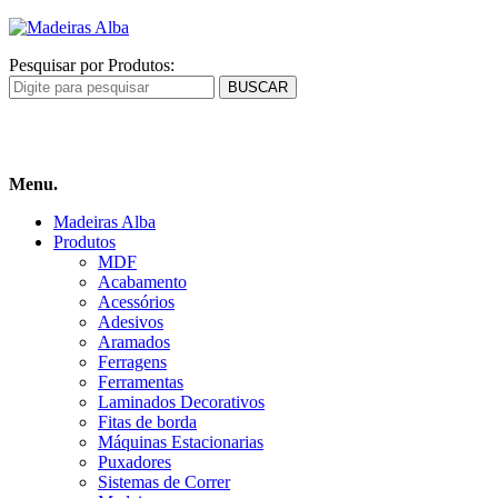
Pesquisar por Produtos:
Carrinho
de compras
Menu.
Madeiras Alba
Produtos
MDF
Acabamento
Acessórios
Adesivos
Aramados
Ferragens
Ferramentas
Laminados Decorativos
Fitas de borda
Máquinas Estacionarias
Puxadores
Sistemas de Correr