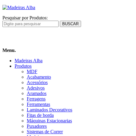
Pesquisar por Produtos:
Carrinho
de compras
Menu.
Madeiras Alba
Produtos
MDF
Acabamento
Acessórios
Adesivos
Aramados
Ferragens
Ferramentas
Laminados Decorativos
Fitas de borda
Máquinas Estacionarias
Puxadores
Sistemas de Correr