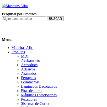
Pesquisar por Produtos:
Carrinho
de compras
Menu.
Madeiras Alba
Produtos
MDF
Acabamento
Acessórios
Adesivos
Aramados
Ferragens
Ferramentas
Laminados Decorativos
Fitas de borda
Máquinas Estacionarias
Puxadores
Sistemas de Correr