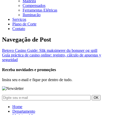
Madeira
Compensados
Ferramentas Elétricas
Iluminação
Serviços
Plano de Corte
Contato
Navegação de Post
Betovo Casino Guide: Slik maksimerer du bonuser og spill
Guía práctica de casino online: registro, cálculo de apuestas y
seguridad
Receba novidades e promoções
Insira seu e-mail e fique por dentro de tudo.
Home
Departamento