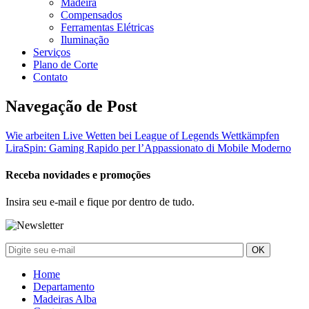
Madeira
Compensados
Ferramentas Elétricas
Iluminação
Serviços
Plano de Corte
Contato
Navegação de Post
Wie arbeiten Live Wetten bei League of Legends Wettkämpfen
LiraSpin: Gaming Rapido per l’Appassionato di Mobile Moderno
Receba novidades e promoções
Insira seu e-mail e fique por dentro de tudo.
Home
Departamento
Madeiras Alba