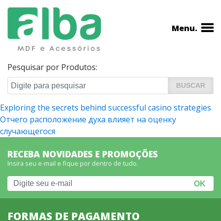
Menu.
Pesquisar por Produtos:
Navegação
Exploring the secrets behind successful casino strategies
Отчего расположение духа влияет на оценку
de
случающегося
Post
RECEBA NOVIDADES E PROMOÇÕES
Insira seu e-mail e fique por dentro de tudo.
FORMAS DE PAGAMENTO