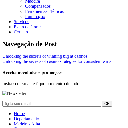
Madeira
Compensados
Ferramentas Elétricas
Iluminação
Serviços
Plano de Corte
Contato
Navegação de Post
Unlocking the secrets of winning big at casinos
Unlocking the secrets of casino strategies for consistent wins
Receba novidades e promoções
Insira seu e-mail e fique por dentro de tudo.
Home
Departamento
Madeiras Alba