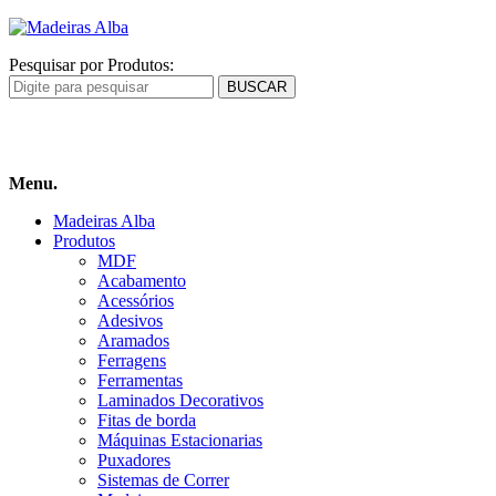
Pesquisar por Produtos:
Carrinho
de compras
Menu.
Madeiras Alba
Produtos
MDF
Acabamento
Acessórios
Adesivos
Aramados
Ferragens
Ferramentas
Laminados Decorativos
Fitas de borda
Máquinas Estacionarias
Puxadores
Sistemas de Correr