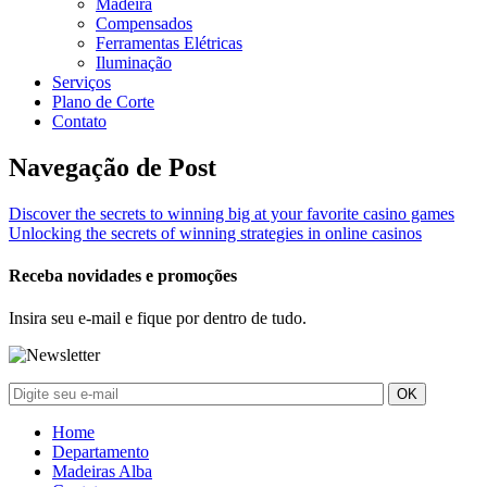
Madeira
Compensados
Ferramentas Elétricas
Iluminação
Serviços
Plano de Corte
Contato
Navegação de Post
Discover the secrets to winning big at your favorite casino games
Unlocking the secrets of winning strategies in online casinos
Receba novidades e promoções
Insira seu e-mail e fique por dentro de tudo.
Home
Departamento
Madeiras Alba