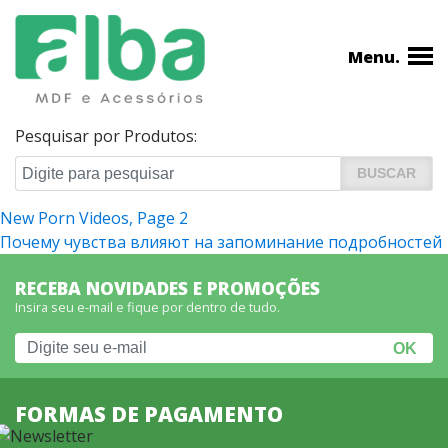
Menu.
Pesquisar por Produtos:
Navegação
New Porn Videos, Page 2
Почему чувства влияют на запоминание подробностей
de
Post
RECEBA NOVIDADES E PROMOÇÕES
Insira seu e-mail e fique por dentro de tudo.
FORMAS DE PAGAMENTO