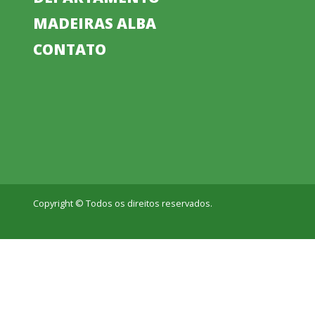
MADEIRAS ALBA
CONTATO
Copyright © Todos os direitos reservados.