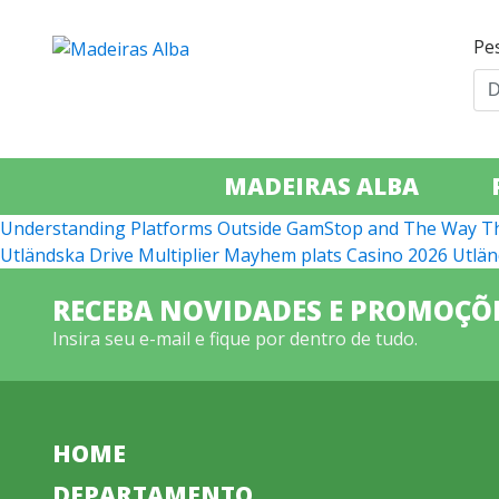
Pe
MADEIRAS ALBA
Navegação
Understanding Platforms Outside GamStop and The Way Th
Utländska Drive Multiplier Mayhem plats Casino 2026 Utlän
de
Post
RECEBA NOVIDADES E PROMOÇÕ
Insira seu e-mail e fique por dentro de tudo.
HOME
DEPARTAMENTO