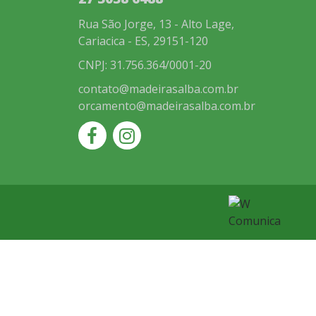
Rua São Jorge, 13 - Alto Lage,
Cariacica - ES, 29151-120
CNPJ: 31.756.364/0001-20
contato@madeirasalba.com.br
orcamento@madeirasalba.com.br